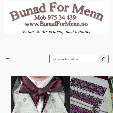
Hopp
til
innhold
Search