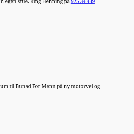
din egen stue. Ring Henning på
975 34 439
rum til Bunad For Menn på ny motorvei og