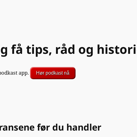
og få tips, råd og hist
 podkast app.
Hør podkast nå
ransene før du handler