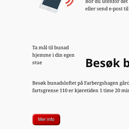
Bor du utenfor det
eller send e-post ti
Ta mål til bunad
hjemme i din egen
Besøk b
stue
Besøk bunadsloftet på Farbergshagen går
fartsgrense 110 er kjøretiden 1 time 20 mi
Mer info