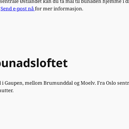
 sentrale Østlandet kan du ta mål til bunaden hjemme i 
l
Send e-post nå
for mer informasjon.
unadsloftet
d i Gaupen, mellom Brumunddal og Moelv. Fra Oslo sent
nutter.