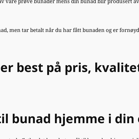
n av våre prøve bunader mens din bunad blir produsert a
nad, men tar betalt når du har fått bunaden og er fornøy
 best på pris, kvalitet
til bunad hjemme i din