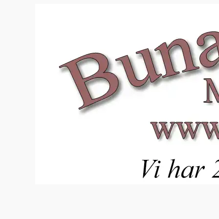
Hopp
til
innhold