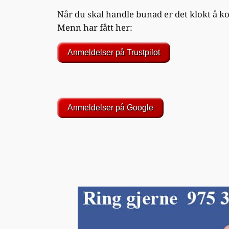
Når du skal handle bunad er det klokt å k
Menn har fått her:
Anmeldelser på Trustpilot
Anmeldelser på Google