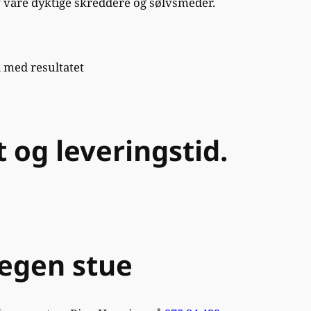
v våre dyktige skreddere og sølvsmeder.
d med resultatet
 og leveringstid.
 egen stue