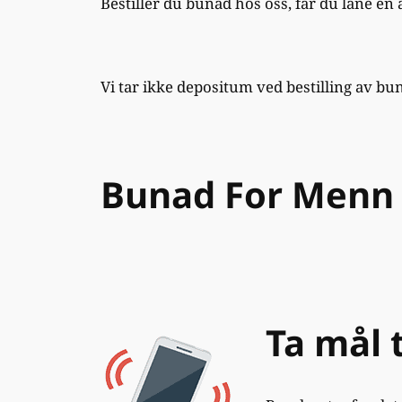
Bestiller du bunad hos oss, får du låne e
Vi tar ikke depositum ved bestilling av bu
Bunad For Menn er
Ta mål 