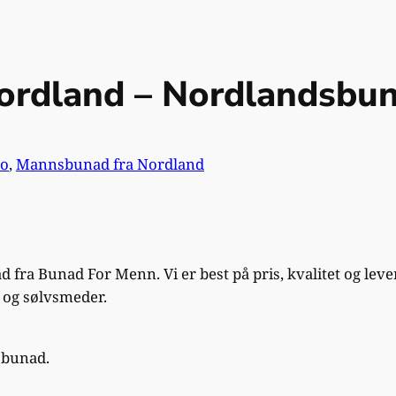
ordland – Nordlandsbun
eo
, 
Mannsbunad fra Nordland
ra Bunad For Menn. Vi er best på pris, kvalitet og leve
e og sølvsmeder.
sbunad.