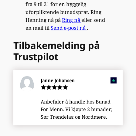
fra 9 til 21 for en hyggelig
uforpliktende bunadsprat. Ring
Henning nå på
Ring nå
eller send
en mail til
Send e-post nå
.
Tilbakemelding på
Trustpilot
Janne Johansen
Anbefaler å handle hos Bunad
For Menn. Vi kjøpte 2 bunader;
Sør Trøndelag og Nordmøre.
Det er verdt å kjøre noen timer
når man får fantastisk god