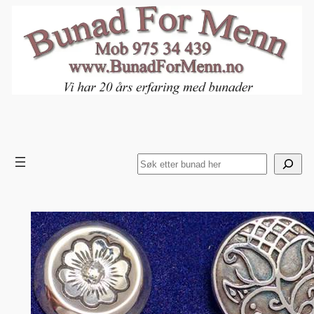
Hopp
til
innhold
Search