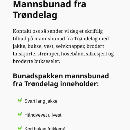
Mannsbunad fra
service. Alt gikk på skinner;
måltaking, prøving og ikke
Trøndelag
minst henting. Nå gleder gutta
seg til å bruke bunaden for
Kontakt oss så sender vi deg et skriftlig
første gang. Neste bunad vi skal
tilbud på mannsbunad fra Trøndelag med
handle igjen blir hos Anne
jakke, bukse, vest, sølvknapper, brodert
Mette og Henning.
linskjorte, strømper, hosebånd, silkesjerf og
broderte bukseseler.
Bunadspakken mannsbunad
fra Trøndelag inneholder:
Svart lang jakke
Håndvevet ullvest
Kort bukse (nikkers)