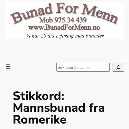
Hopp
til
innhold
Search
Stikkord:
Mannsbunad fra
Romerike