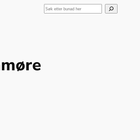
Search
nmøre