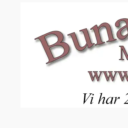
Hopp
til
innhold