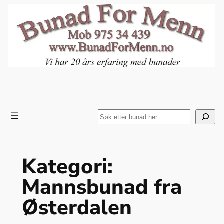
Hopp
til
innhold
Search
Kategori:
Mannsbunad fra
Østerdalen