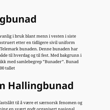
ingbunad
anlig i bruk blant menn i vesten i siste
struert etter en tidligere sivil uniform
est-Telemark bunaden. Denne bunaden har
åde til hverdag og til fest. Med bakgrunn i
skikk med samlebegrep ”Bunader”. Bunad
0 tallet
om Hallingbunad
stslått til å være et særnorsk fenomen og
ning en svært godt organisert nasjonal