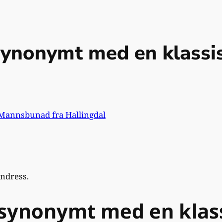
synonymt med en klassis
Mannsbunad fra Hallingdal
indress.
synonymt med en klass