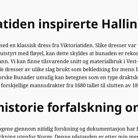
iatiden inspirerte Hall
d en klassisk dress fra Viktoriatiden. Slike dresser var v
 utstyrt med fløyel, kan dette skyldes at bunaden er rekon
ann. Vi kan finne tilsvarende snitt og materialbruk i V
ble dresser av ulike slag brukt som bekledning for menn b
Norske Bunader umulig kan betegnes som en type drakt
rskjellige mannsdrakter fra 1680 tallet til slutten av 180
historie forfalskning 
ene gjennom nitidig forskning og dokumentasjon har fa
irkning utenfor Norge. Denne påstanden er etter min me