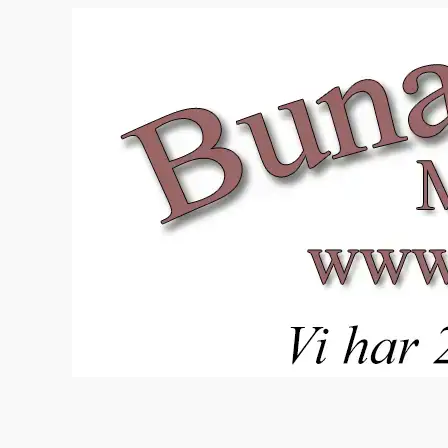
Hopp
til
innhold