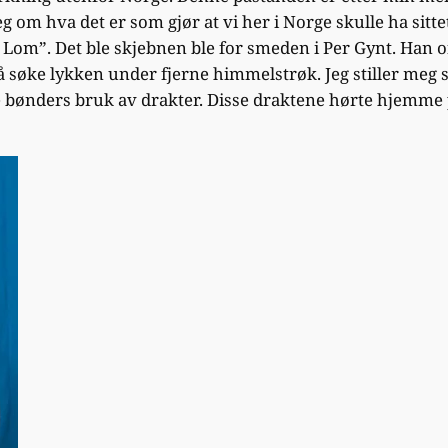
eg om hva det er som gjør at vi her i Norge skulle ha sitt
om”. Det ble skjebnen ble for smeden i Per Gynt. Han ofr
søke lykken under fjerne himmelstrøk. Jeg stiller meg sv
e bønders bruk av drakter. Disse draktene hørte hjemme