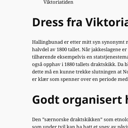
Viktoriatiden
Dress fra Viktor
Hallingbunad er etter mitt syn synonymt me
halvdel av 1800 tallet. Når jakkeslagene er
tilhørende eksempelvis en statstjenestem
også opphav i 1880 tallets draktskikk. Da 
dette må en kunne trekke slutningen at 
er klær som spenner over en periode med fo
Godt organisert 
Den ”særnorske draktskikken” som etnolog
som under tvil kan ha hatt et snev av påv