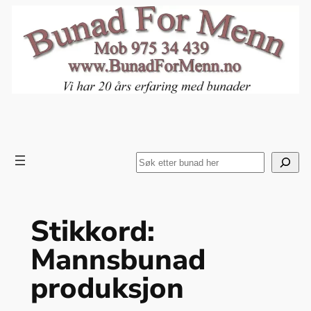
Hopp
til
innhold
Search
Stikkord:
Mannsbunad
produksjon